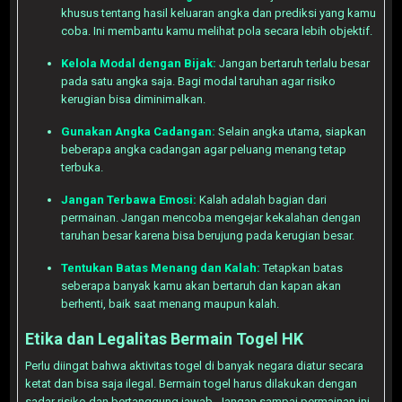
khusus tentang hasil keluaran angka dan prediksi yang kamu
coba. Ini membantu kamu melihat pola secara lebih objektif.
Kelola Modal dengan Bijak:
Jangan bertaruh terlalu besar
pada satu angka saja. Bagi modal taruhan agar risiko
kerugian bisa diminimalkan.
Gunakan Angka Cadangan:
Selain angka utama, siapkan
beberapa angka cadangan agar peluang menang tetap
terbuka.
Jangan Terbawa Emosi:
Kalah adalah bagian dari
permainan. Jangan mencoba mengejar kekalahan dengan
taruhan besar karena bisa berujung pada kerugian besar.
Tentukan Batas Menang dan Kalah:
Tetapkan batas
seberapa banyak kamu akan bertaruh dan kapan akan
berhenti, baik saat menang maupun kalah.
Etika dan Legalitas Bermain Togel HK
Perlu diingat bahwa aktivitas togel di banyak negara diatur secara
ketat dan bisa saja ilegal. Bermain togel harus dilakukan dengan
sadar risiko dan bertanggung jawab. Jangan sampai permainan ini