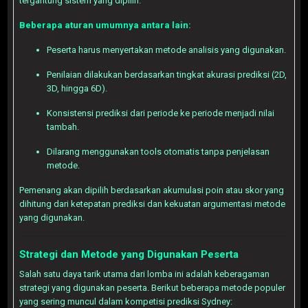
tergantung sistem yang dipilih.
Beberapa aturan umumnya antara lain:
Peserta harus menyertakan metode analisis yang digunakan.
Penilaian dilakukan berdasarkan tingkat akurasi prediksi (2D,
3D, hingga 6D).
Konsistensi prediksi dari periode ke periode menjadi nilai
tambah.
Dilarang menggunakan tools otomatis tanpa penjelasan
metode.
Pemenang akan dipilih berdasarkan akumulasi poin atau skor yang
dihitung dari ketepatan prediksi dan kekuatan argumentasi metode
yang digunakan.
Strategi dan Metode yang Digunakan Peserta
Salah satu daya tarik utama dari lomba ini adalah keberagaman
strategi yang digunakan peserta. Berikut beberapa metode populer
yang sering muncul dalam kompetisi prediksi Sydney: