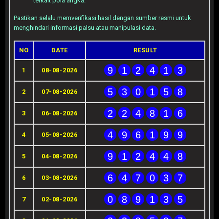
terkait pola angka.
Pastikan selalu memverifikasi hasil dengan sumber resmi untuk
menghindari informasi palsu atau manipulasi data.
NO
DATE
RESULT
9
1
2
4
1
3
1
08-08-2026
5
3
0
1
5
8
2
07-08-2026
2
2
4
8
1
6
3
06-08-2026
4
9
6
1
9
9
4
05-08-2026
9
1
2
4
4
8
5
04-08-2026
6
4
7
0
3
7
6
03-08-2026
0
8
9
1
3
5
7
02-08-2026