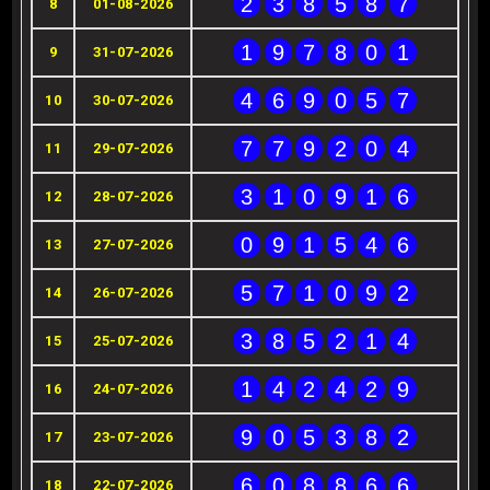
2
3
8
5
8
7
8
01-08-2026
1
9
7
8
0
1
9
31-07-2026
4
6
9
0
5
7
10
30-07-2026
7
7
9
2
0
4
11
29-07-2026
3
1
0
9
1
6
12
28-07-2026
0
9
1
5
4
6
13
27-07-2026
5
7
1
0
9
2
14
26-07-2026
3
8
5
2
1
4
15
25-07-2026
1
4
2
4
2
9
16
24-07-2026
9
0
5
3
8
2
17
23-07-2026
6
0
8
8
6
6
18
22-07-2026