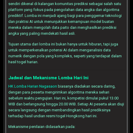
sendiri dikenal di kalangan komunitas prediksi sebagai salah satu
platform yang fokus pada pengolahan data angka dan algoritma
prediktif. Lomba ini menjadi ajang bagi para penggemar teknologi
dan praktisi AI untuk menunjukkan kemampuan model buatan
mereka dalam mengolah data paito dan menghasilkan prediksi
angka yang paling mendekati hasil asli.
Tujuan utama dari lomba ini bukan hanya untuk hiburan, tapi juga
untuk memperkenalkan potensi AI dalam menganalisis data
numerik dengan pola yang kompleks, seperti yang terdapat dalam
hasil togel harian.
Jadwal dan Mekanisme Lomba Hari Ini
HK Lomba Harian Nagasaon
biasanya diadakan secara daring,
dengan para peserta mengirimkan algoritma mereka sehari
sebelum waktu pengujian. Hari ini, kompetisi dimulai pukul 13.00
WIB dan berlangsung hingga 20.00 WIB. Setiap AI peserta akan diuji
secara langsung dengan membandingkan hasil prediksinya
terhadap hasil undian resmi togel Hongkong hari ini.
Mekanisme penilaian didasarkan pada: