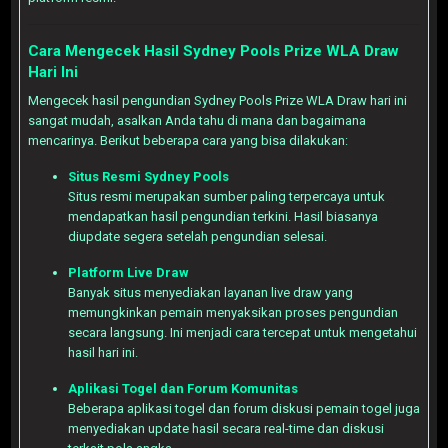
Cara Mengecek Hasil Sydney Pools Prize WLA Draw
Hari Ini
Mengecek hasil pengundian Sydney Pools Prize WLA Draw hari ini
sangat mudah, asalkan Anda tahu di mana dan bagaimana
mencarinya. Berikut beberapa cara yang bisa dilakukan:
Situs Resmi Sydney Pools
Situs resmi merupakan sumber paling terpercaya untuk
mendapatkan hasil pengundian terkini. Hasil biasanya
diupdate segera setelah pengundian selesai.
Platform Live Draw
Banyak situs menyediakan layanan live draw yang
memungkinkan pemain menyaksikan proses pengundian
secara langsung. Ini menjadi cara tercepat untuk mengetahui
hasil hari ini.
Aplikasi Togel dan Forum Komunitas
Beberapa aplikasi togel dan forum diskusi pemain togel juga
menyediakan update hasil secara real-time dan diskusi