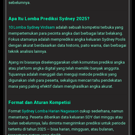
sebelumnya.
Apa Itu Lomba Prediksi Sydney 2025?
10 Lomba Sydney Virdsam
adalah sebuah kompetisi terbuka yang
mempertemukan para pecinta angka dari berbagai latar belakang.
Fokus utamanya adalah memprediksi angka keluaran Sydney Pools
dengan akurat berdasarkan data historis, paito warna, dan berbagai
teknik analisis lainnya.
Ajang ini biasanya diselenggarakan oleh komunitas prediksi angka
atau platform angka digital yang telah memiliki banyak anggota.
Tujuannya adalah menggali dan menguji metode prediksi yang
digunakan oleh para peserta, sekaligus mencari tahu pendekatan
mana yang paling efektif dalam menghasilkan angka akurat.
Format dan Aturan Kompetisi
Format
Sydney Lomba Harian Nagasaon
cukup sederhana, namun
menantang. Peserta diberikan data keluaran SDY dari minggu atau
bulan sebelumnya, lalu diminta mengirimkan prediksi untuk periode
tertentu di tahun 2025 — bisa harian, mingguan, atau bulanan,