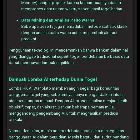
Memory) sangat populer karena kemampuannya dalam
memproses data urutan waktu, seperti hasil togel harian.
Data Mining dan Analisa Paito Warna
Beberapa peserta juga memadukan metode statistik klasik
dengan analisa paito warna untuk menambah akurasi
prediksi.
Penggunaan teknologi ini mencerminkan bahwa bahkan dalam hal
yang dianggap tradisional seperti togel, pendekatan berbasis data
dapat membawa dampak signifikan.
Dampak Lomba AI terhadap Dunia Togel
Lomba HK AI Wanplato memberi angin segar bagi komunitas
penggemar togel yang sebelumnya hanya mengandalkan intuisi
atau perhitungan manual. Dengan AI, proses analisa menjadi lebih
objektif, cepat, dan akurat. Bahkan beberapa pemain mulai
menggandeng pengembang AI untuk menghasilkan prediksi
berkala.
Namun demikian, masih ada perdebatan soal etika dan legalitas
penggunaan AI dalam perjudian. Meski begitu, dari sudut pandang