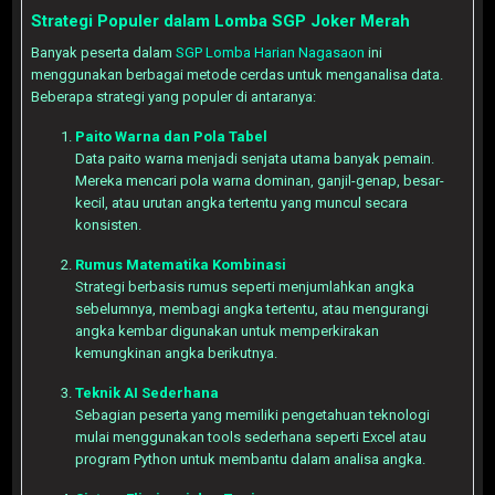
Strategi Populer dalam Lomba SGP Joker Merah
Banyak peserta dalam
SGP Lomba Harian Nagasaon
ini
menggunakan berbagai metode cerdas untuk menganalisa data.
Beberapa strategi yang populer di antaranya:
Paito Warna dan Pola Tabel
Data paito warna menjadi senjata utama banyak pemain.
Mereka mencari pola warna dominan, ganjil-genap, besar-
kecil, atau urutan angka tertentu yang muncul secara
konsisten.
Rumus Matematika Kombinasi
Strategi berbasis rumus seperti menjumlahkan angka
sebelumnya, membagi angka tertentu, atau mengurangi
angka kembar digunakan untuk memperkirakan
kemungkinan angka berikutnya.
Teknik AI Sederhana
Sebagian peserta yang memiliki pengetahuan teknologi
mulai menggunakan tools sederhana seperti Excel atau
program Python untuk membantu dalam analisa angka.