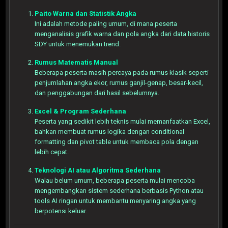
Paito Warna dan Statistik Angka
Ini adalah metode paling umum, di mana peserta
menganalisis grafik warna dan pola angka dari data historis
SDY untuk menemukan trend.
Rumus Matematis Manual
Beberapa peserta masih percaya pada rumus klasik seperti
penjumlahan angka ekor, rumus ganjil-genap, besar-kecil,
dan penggabungan dari hasil sebelumnya.
Excel & Program Sederhana
Peserta yang sedikit lebih teknis mulai memanfaatkan Excel,
bahkan membuat rumus logika dengan conditional
formatting dan pivot table untuk membaca pola dengan
lebih cepat.
Teknologi AI atau Algoritma Sederhana
Walau belum umum, beberapa peserta mulai mencoba
mengembangkan sistem sederhana berbasis Python atau
tools AI ringan untuk membantu menyaring angka yang
berpotensi keluar.