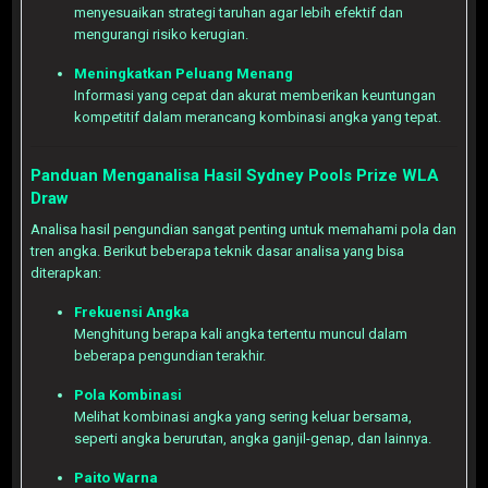
menyesuaikan strategi taruhan agar lebih efektif dan
mengurangi risiko kerugian.
Meningkatkan Peluang Menang
Informasi yang cepat dan akurat memberikan keuntungan
kompetitif dalam merancang kombinasi angka yang tepat.
Panduan Menganalisa Hasil Sydney Pools Prize WLA
Draw
Analisa hasil pengundian sangat penting untuk memahami pola dan
tren angka. Berikut beberapa teknik dasar analisa yang bisa
diterapkan:
Frekuensi Angka
Menghitung berapa kali angka tertentu muncul dalam
beberapa pengundian terakhir.
Pola Kombinasi
Melihat kombinasi angka yang sering keluar bersama,
seperti angka berurutan, angka ganjil-genap, dan lainnya.
Paito Warna