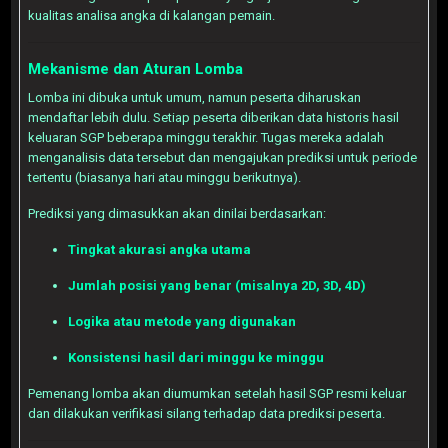
kualitas analisa angka di kalangan pemain.
Mekanisme dan Aturan Lomba
Lomba ini dibuka untuk umum, namun peserta diharuskan
mendaftar lebih dulu. Setiap peserta diberikan data historis hasil
keluaran SGP beberapa minggu terakhir. Tugas mereka adalah
menganalisis data tersebut dan mengajukan prediksi untuk periode
tertentu (biasanya hari atau minggu berikutnya).
Prediksi yang dimasukkan akan dinilai berdasarkan:
Tingkat akurasi angka utama
Jumlah posisi yang benar (misalnya 2D, 3D, 4D)
Logika atau metode yang digunakan
Konsistensi hasil dari minggu ke minggu
Pemenang lomba akan diumumkan setelah hasil SGP resmi keluar
dan dilakukan verifikasi silang terhadap data prediksi peserta.