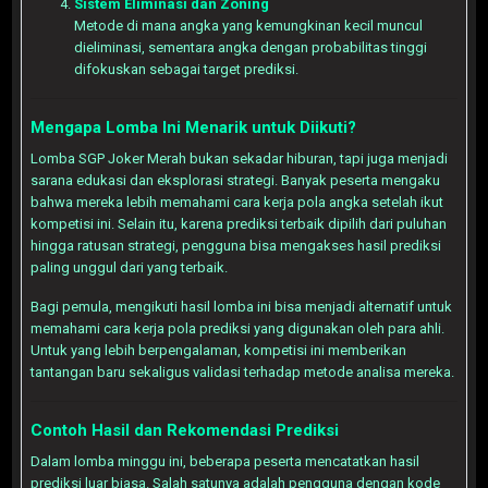
Sistem Eliminasi dan Zoning
Metode di mana angka yang kemungkinan kecil muncul
dieliminasi, sementara angka dengan probabilitas tinggi
difokuskan sebagai target prediksi.
Mengapa Lomba Ini Menarik untuk Diikuti?
Lomba SGP Joker Merah bukan sekadar hiburan, tapi juga menjadi
sarana edukasi dan eksplorasi strategi. Banyak peserta mengaku
bahwa mereka lebih memahami cara kerja pola angka setelah ikut
kompetisi ini. Selain itu, karena prediksi terbaik dipilih dari puluhan
hingga ratusan strategi, pengguna bisa mengakses hasil prediksi
paling unggul dari yang terbaik.
Bagi pemula, mengikuti hasil lomba ini bisa menjadi alternatif untuk
memahami cara kerja pola prediksi yang digunakan oleh para ahli.
Untuk yang lebih berpengalaman, kompetisi ini memberikan
tantangan baru sekaligus validasi terhadap metode analisa mereka.
Contoh Hasil dan Rekomendasi Prediksi
Dalam lomba minggu ini, beberapa peserta mencatatkan hasil
prediksi luar biasa. Salah satunya adalah pengguna dengan kode