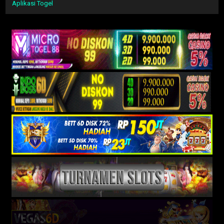
Aplikasi Togel