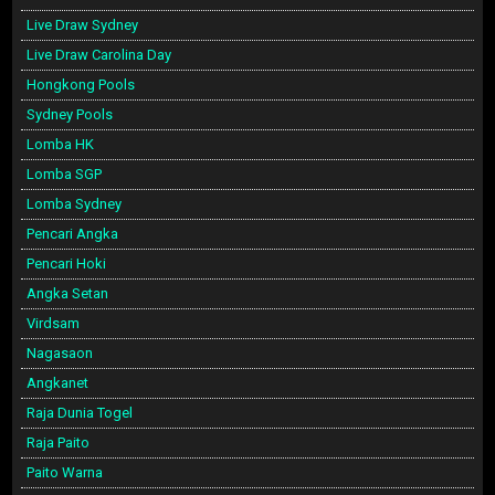
Live Draw Sydney
Live Draw Carolina Day
Hongkong Pools
Sydney Pools
Lomba HK
Lomba SGP
Lomba Sydney
Pencari Angka
Pencari Hoki
Angka Setan
Virdsam
Nagasaon
Angkanet
Raja Dunia Togel
Raja Paito
Paito Warna