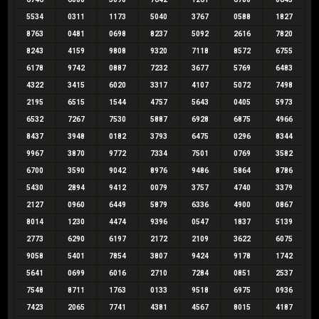
5534
0311
1173
5040
3767
0588
1827
8763
0481
0698
8237
5092
2616
7820
8243
4159
9808
9320
7118
8572
6755
6178
9742
0887
7232
3677
5769
6483
4322
3415
6020
3317
4107
5072
7498
2195
6515
1544
4757
5643
0405
5973
6532
7267
7530
5887
6928
6875
4966
8437
3948
0182
3793
6475
0296
8344
9967
3870
9772
7334
7501
0769
3582
6700
3590
9042
8976
9486
5864
8786
5430
2894
9412
0079
3757
4740
3379
2127
0960
6449
5879
6336
4900
0867
8014
1230
4474
9396
0547
1837
5139
2773
6290
6197
2172
2109
3622
6075
9058
5401
7854
3807
9424
9178
1742
5641
0699
6016
2710
7284
0851
2537
7548
8711
1763
0133
9518
6975
0936
7423
2065
7741
4381
4567
8015
4187