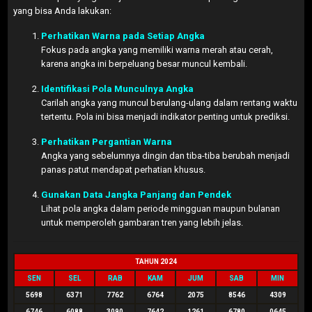
yang bisa Anda lakukan:
Perhatikan Warna pada Setiap Angka
Fokus pada angka yang memiliki warna merah atau cerah,
karena angka ini berpeluang besar muncul kembali.
Identifikasi Pola Munculnya Angka
Carilah angka yang muncul berulang-ulang dalam rentang waktu
tertentu. Pola ini bisa menjadi indikator penting untuk prediksi.
Perhatikan Pergantian Warna
Angka yang sebelumnya dingin dan tiba-tiba berubah menjadi
panas patut mendapat perhatian khusus.
Gunakan Data Jangka Panjang dan Pendek
Lihat pola angka dalam periode mingguan maupun bulanan
untuk memperoleh gambaran tren yang lebih jelas.
TAHUN 2024
SEN
SEL
RAB
KAM
JUM
SAB
MIN
5698
6371
7762
6764
2075
8546
4309
6746
6088
3090
7642
1261
6780
0645