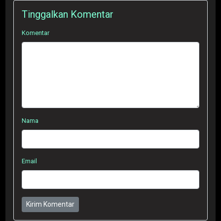
Tinggalkan Komentar
Komentar
Nama
Email
Kirim Komentar