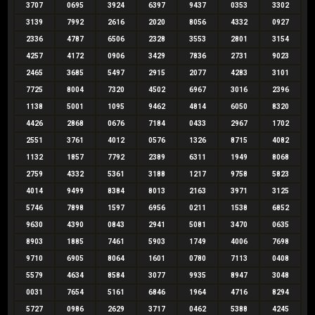
3707
0695
3924
6397
9437
0353
3302
3139
7992
2616
2020
8056
4332
0927
2336
4787
6506
2328
3553
2801
3154
4257
4172
0906
3429
7836
2731
9023
2465
3685
5497
2915
2077
4283
3101
7725
8004
7320
4502
6967
3016
2396
1138
5001
1095
9462
4814
6050
8320
4426
2868
0676
7184
0433
2967
1702
2551
3761
4012
0576
1326
8715
4082
1132
1857
7792
2389
6311
1949
8068
2759
4332
5361
3188
1217
9758
5823
4014
9499
8384
8013
2163
3971
3125
5746
7898
1597
6956
0211
1538
6852
9630
4390
0843
2941
5081
3470
0635
8903
1885
7461
5903
1749
4006
7698
9710
6905
8064
1601
0780
7113
0408
5579
4634
8584
3077
9935
8947
3048
0031
7654
5161
6846
1964
4716
8294
5727
0986
2629
3717
0462
5388
4245