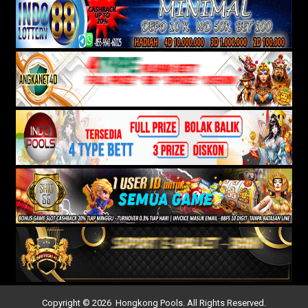
Copyright © 2026 Hongkong Pools. All Rights Reserved.