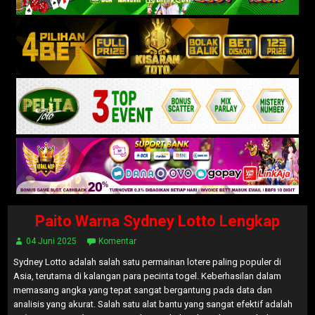
Paito Warna Sydney Lotto Lengkap
04 Juni 2025
Komentar
Sydney Lotto adalah salah satu permainan lotere paling populer di
Asia, terutama di kalangan para pecinta togel. Keberhasilan dalam
memasang angka yang tepat sangat bergantung pada data dan
analisis yang akurat. Salah satu alat bantu yang sangat efektif adalah