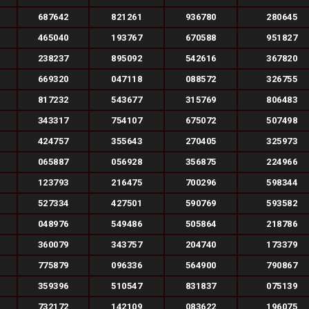
687642
821261
936780
280645
465040
193767
670588
951827
238237
895092
542616
367820
669320
047118
088572
326755
817232
543677
315769
806483
343317
754107
675072
507498
424757
355643
270405
325973
065887
056928
356875
224966
123793
216475
700296
598344
527334
427501
590769
593582
048976
549486
505864
218786
360079
343757
204740
173379
775879
096336
564900
790867
359396
510547
831837
075139
732172
142109
083622
196075