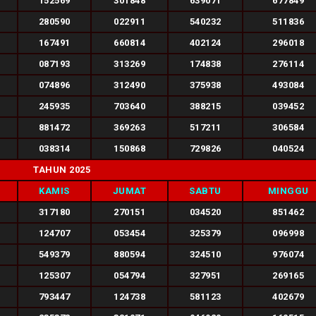
152569
301848
639071
677849
280590
022911
540232
511836
167491
660814
402124
296018
087193
313269
174838
276114
074896
312490
375938
493084
245935
703640
388215
039452
881472
369263
517211
306584
038314
150868
729826
040524
TAHUN 2025
KAMIS
JUMAT
SABTU
MINGGU
317180
270151
034520
851462
124707
053454
325379
096998
549379
880594
324510
976074
125307
054794
327951
269165
793447
124738
581123
402679