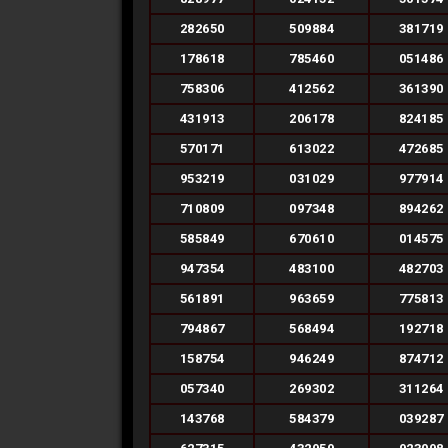
282650
509884
381719
178618
785460
051486
758306
412562
361390
431913
206178
824185
570171
613022
472685
953219
031029
977914
710809
097348
894262
585849
670610
014575
947354
483100
482703
561891
963659
775813
794867
568494
192718
158754
946249
874712
057340
269302
311264
143768
584379
039287