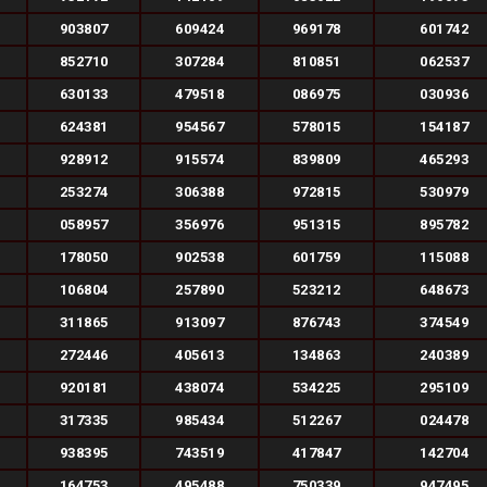
903807
609424
969178
601742
852710
307284
810851
062537
630133
479518
086975
030936
624381
954567
578015
154187
928912
915574
839809
465293
253274
306388
972815
530979
058957
356976
951315
895782
178050
902538
601759
115088
106804
257890
523212
648673
311865
913097
876743
374549
272446
405613
134863
240389
920181
438074
534225
295109
317335
985434
512267
024478
938395
743519
417847
142704
164753
495488
750339
947495