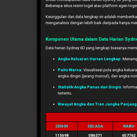
Beberapa situs resmi togel atau platform agen toge
Keunggulan dari data lengkap ini adalah memberik
menganalisis dengan lebih baik daripada hanya men
Komponen Utama dalam Data Harian Sydn
Data harian Sydney 6D yang lengkap biasanya memi
Angka Keluaran Harian Lengkap:
Menampil
Paito Warna:
Visualisasi pola angka kelua
angka dingin (jarang muncul), dan angka nor
Statistik Angka Panas dan Dingin:
Informa
tertentu.
Riwayat Angka dan Tren Jangka Panjang
SENIN
SELASA
RABU
115698
086371
657762