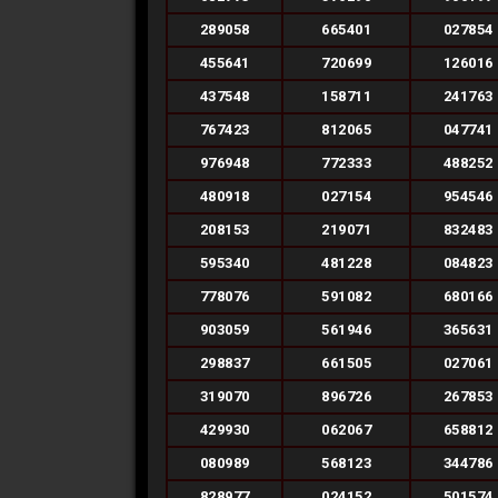
289058
665401
027854
455641
720699
126016
437548
158711
241763
767423
812065
047741
976948
772333
488252
480918
027154
954546
208153
219071
832483
595340
481228
084823
778076
591082
680166
903059
561946
365631
298837
661505
027061
319070
896726
267853
429930
062067
658812
080989
568123
344786
828977
024152
501574