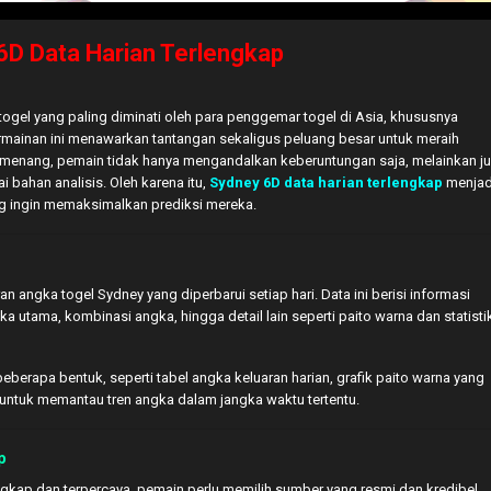
6D Data Harian Terlengkap
togel yang paling diminati oleh para penggemar togel di Asia, khususnya
rmainan ini menawarkan tantangan sekaligus peluang besar untuk meraih
enang, pemain tidak hanya mengandalkan keberuntungan saja, melainkan j
bahan analisis. Oleh karena itu,
Sydney 6D data harian terlengkap
menjad
ang ingin memaksimalkan prediksi mereka.
n angka togel Sydney yang diperbarui setiap hari. Data ini berisi informasi
 utama, kombinasi angka, hingga detail lain seperti paito warna dan statisti
beberapa bentuk, seperti tabel angka keluaran harian, grafik paito warna yang
 untuk memantau tren angka dalam jangka waktu tertentu.
p
kap dan terpercaya, pemain perlu memilih sumber yang resmi dan kredibel.