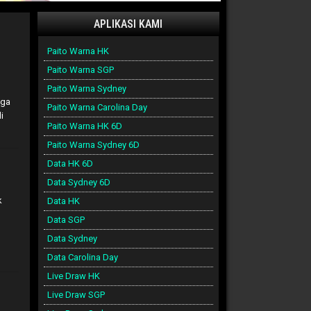
APLIKASI KAMI
Paito Warna HK
Paito Warna SGP
Paito Warna Sydney
uga
Paito Warna Carolina Day
i
Paito Warna HK 6D
Paito Warna Sydney 6D
Data HK 6D
Data Sydney 6D
k
Data HK
Data SGP
Data Sydney
Data Carolina Day
Live Draw HK
Live Draw SGP