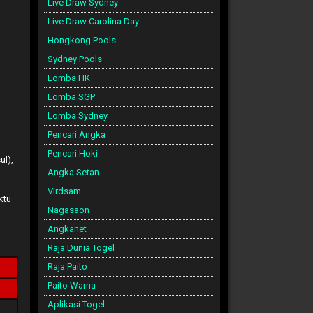
Live Draw Sydney
Live Draw Carolina Day
Hongkong Pools
Sydney Pools
Lomba HK
Lomba SGP
Lomba Sydney
Pencari Angka
Pencari Hoki
ul),
Angka Setan
Virdsam
ktu
Nagasaon
Angkanet
Raja Dunia Togel
Raja Paito
Paito Warna
Aplikasi Togel