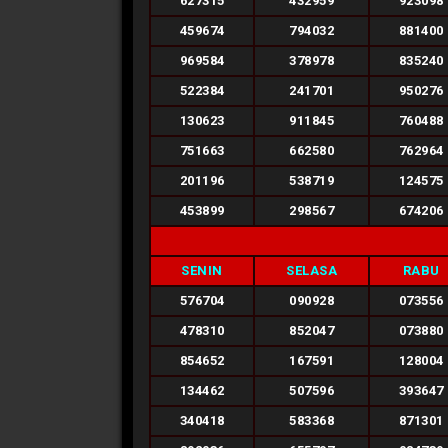
627315
432959
923098
459674
794032
881400
969584
378978
835240
522384
241701
950276
130623
911845
760488
751663
662580
762964
201196
538719
124575
453899
298567
674206
SENIN
SELASA
RABU
576704
090928
073556
478310
852047
073880
854652
167591
128004
134462
507596
393647
340418
583368
871301