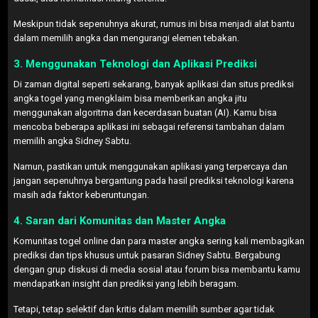
Meskipun tidak sepenuhnya akurat, rumus ini bisa menjadi alat bantu
dalam memilih angka dan mengurangi elemen tebakan.
3. Menggunakan Teknologi dan Aplikasi Prediksi
Di zaman digital seperti sekarang, banyak aplikasi dan situs prediksi
angka togel yang mengklaim bisa memberikan angka jitu
menggunakan algoritma dan kecerdasan buatan (AI). Kamu bisa
mencoba beberapa aplikasi ini sebagai referensi tambahan dalam
memilih angka Sidney Sabtu.
Namun, pastikan untuk menggunakan aplikasi yang terpercaya dan
jangan sepenuhnya bergantung pada hasil prediksi teknologi karena
masih ada faktor keberuntungan.
4. Saran dari Komunitas dan Master Angka
Komunitas togel online dan para master angka sering kali membagikan
prediksi dan tips khusus untuk pasaran Sidney Sabtu. Bergabung
dengan grup diskusi di media sosial atau forum bisa membantu kamu
mendapatkan insight dan prediksi yang lebih beragam.
Tetapi, tetap selektif dan kritis dalam memilih sumber agar tidak