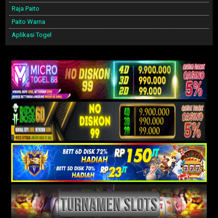
Raja Paito
Paito Warna
Aplikasi Togel