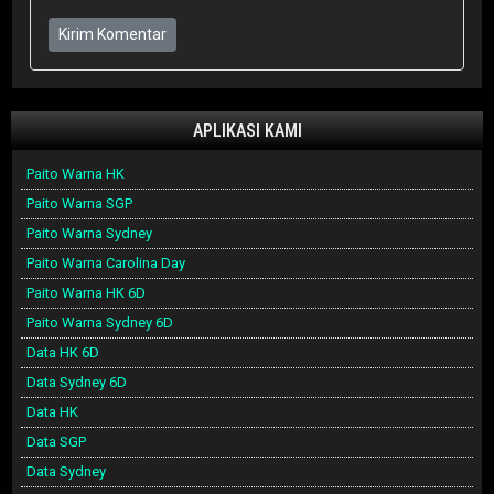
Kirim Komentar
APLIKASI KAMI
Paito Warna HK
Paito Warna SGP
Paito Warna Sydney
Paito Warna Carolina Day
Paito Warna HK 6D
Paito Warna Sydney 6D
Data HK 6D
Data Sydney 6D
Data HK
Data SGP
Data Sydney