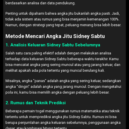
berdasarkan analisa dan data pendukung.
Penting untuk dipahami bahwa angka jitu bukanlah angka pasti. Jadi,
tidak ada sistem atau rumus yang bisa menjamin kemenangan 100%.
Namun, dengan strategi yang tepat, peluang menang bisa lebih besar.
Metode Mencari Angka Jitu Sidney Sabtu
1. Analisis Keluaran Sidney Sabtu Sebelumnya
Salah satu cara paling efektif adalah dengan melakukan analisa
terhadap data keluaran Sidney Sabtu beberapa waktu terakhir. Kamu
bisa mencatat angka yang sering muncul atau yang jarang keluar, dan
melihat apakah ada pola tertentu yang muncul berulang kali.
Misalnya, angka "panas" adalah angka yang sering keluar, sedangkan
angka "dingin" adalah angka yang jarang muncul. Dengan mengetahui
pola ini, kamu bisa memilih angka dengan peluang lebih besar.
2. Rumus dan Teknik Prediksi
Beberapa pemain togel menggunakan rumus matematika atau teknik
tertentu untuk memprediksi angka jitu Sidney Sabtu. Rumus ini bisa
berupa penjumlahan angka keluaran sebelumnya, penggunaan angka
dasar, atau kombinasi hitung tertentu.