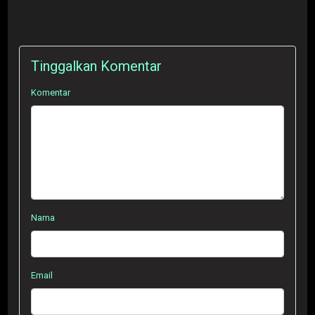
Tinggalkan Komentar
Komentar
Nama
Email