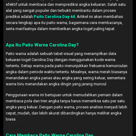
efektif untuk membaca dan memprediksi angka keluaran. Salah satu
alat yang sangat populer dan terbukti membantu dalam proses
prediksi adalah
Paito Carolina Day 4d
. Artikel ini akan membahas
secara lengkap apa itu paito warna, bagaimana cara membacanya,
serta manfaatnya dalam memberikan angka togel paling tepat.
Apa Itu Paito Warna Carolina Day?
Paito warna adalah sebuah tabel visual yang menampilkan data
keluaran togel Carolina Day dengan menggunakan kode warna
tertentu. Setiap warna pada paito menunjukkan frekuensi kemunculan
angka dalam periode waktu tertentu. Misalnya, warna merah biasanya
menandakan angka panas atau angka yang sering keluar, sementara
warna biru menandakan angka dingin yang jarang muncul.
Penggunaan warna ini bertujuan untuk memudahkan pemain dalam
membaca pola dan tren angka tanpa harus memeriksa satu per satu
angka yang keluar. Dengan paito warna, proses analisis menjadi lebih
cepat, mudah, dan lebih akurat dibandingkan hanya melihat angka
biasa.
Cara Membaca Paito Warna Carolina Day