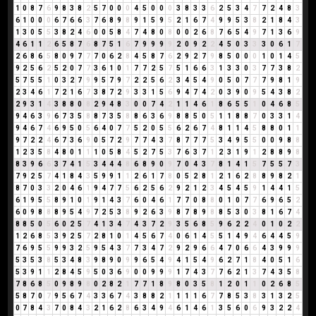
1
0
8
7
6
9
8
3
8
2
5
7
0
0
0
4
5
0
0
0
3
8
3
3
6
2
5
3
4
7
7
2
4
8
3
6
1
0
0
0
6
7
6
6
3
7
6
8
9
8
9
1
5
9
5
2
1
6
7
4
9
9
5
3
8
2
1
8
4
3
1
3
0
5
5
3
8
2
4
6
0
0
5
8
4
7
4
8
0
8
0
0
2
6
8
7
6
5
4
9
7
1
3
6
9
4
6
1
1
2
6
5
8
7
6
8
7
5
1
6
7
9
9
9
9
2
0
9
2
2
4
5
0
3
3
3
0
6
1
7
2
6
8
6
5
8
0
9
7
7
7
0
6
2
8
4
5
8
7
6
2
9
2
7
9
8
5
0
0
0
1
0
1
4
5
9
2
5
6
2
5
2
0
7
7
3
6
1
0
1
7
7
2
5
7
5
1
6
6
3
1
3
3
0
3
7
7
3
8
2
5
7
5
5
1
0
3
2
7
9
9
5
7
9
7
2
2
5
6
2
3
4
5
4
9
0
5
0
7
7
7
9
8
1
9
2
3
4
6
1
7
2
1
6
7
3
8
7
2
9
3
3
1
5
6
9
4
7
4
2
0
3
9
0
9
5
4
3
8
2
2
9
3
1
4
3
8
8
0
8
2
9
4
8
3
0
0
7
4
2
1
1
4
6
1
8
6
5
5
1
0
4
6
8
5
9
4
6
3
9
6
7
3
5
8
8
7
3
5
8
8
6
3
6
9
8
8
5
0
5
1
1
8
8
7
0
3
3
1
4
9
4
6
7
4
6
9
5
0
5
6
4
0
7
7
5
2
0
5
5
6
2
6
7
4
8
1
1
4
5
8
8
0
1
1
9
7
2
2
4
6
7
3
6
9
0
5
7
2
9
7
7
4
3
7
8
7
7
7
5
3
4
9
5
5
0
0
9
8
8
1
2
3
5
8
4
8
0
1
1
1
0
5
8
4
5
2
7
5
3
7
6
3
7
1
2
3
1
9
1
2
8
8
9
8
8
3
9
6
6
3
7
4
1
5
3
4
4
4
8
6
8
9
0
9
7
0
4
3
7
8
1
4
1
5
7
5
5
7
3
7
9
2
5
7
4
1
8
4
3
5
9
9
1
1
2
6
1
7
8
0
5
2
8
1
2
1
6
2
8
8
9
8
2
1
8
7
0
3
3
2
0
4
6
1
9
4
7
7
5
6
2
5
6
2
9
2
1
2
3
4
5
4
5
9
1
4
4
1
5
6
1
9
5
5
8
9
1
0
1
9
1
4
3
7
6
0
4
6
1
7
7
0
8
8
0
1
0
7
7
6
9
6
5
2
6
0
9
8
8
8
9
5
4
9
7
2
5
3
8
9
2
6
3
9
8
7
8
9
8
8
5
3
0
3
8
1
6
7
4
8
8
5
0
5
6
0
2
5
7
4
1
3
4
7
4
3
7
2
9
3
5
6
8
5
9
6
2
2
4
0
1
0
2
2
1
2
6
8
5
3
9
2
5
7
2
8
1
0
1
4
5
6
7
4
0
6
1
4
5
5
1
4
9
4
6
4
4
5
9
7
6
9
5
5
9
9
3
2
5
9
5
4
3
7
7
3
4
7
2
9
2
9
6
6
4
7
0
6
6
4
3
9
9
9
5
3
5
3
8
5
3
4
8
3
9
8
9
0
9
9
6
5
4
9
4
1
5
4
9
6
2
7
1
8
4
0
5
1
6
5
3
9
1
1
2
8
4
5
9
5
0
3
6
9
0
0
9
9
9
1
7
4
3
7
7
6
2
1
3
7
4
3
5
8
7
8
6
8
5
0
9
8
9
8
0
2
8
2
1
7
7
1
8
9
8
0
3
5
8
1
2
0
1
1
0
2
6
8
5
5
8
7
0
7
9
5
6
7
4
3
3
6
7
4
3
8
8
2
1
1
1
1
6
7
7
8
5
3
8
3
1
3
2
5
0
7
8
4
3
7
0
8
4
3
2
1
6
2
8
6
3
4
9
4
6
1
4
6
1
3
5
6
0
6
9
3
2
2
4