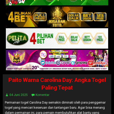
Paito Warna Carolina Day: Angka Togel
Paling Tepat
04 Juni 2025
Komentar
Permainan togel Carolina Day semakin diminati oleh para penggemar
togel yang mencari keseruan dan tantangan baru. Agar bisa menang
dalam permainan ini, para pemain membutuhkan alat bantu yang