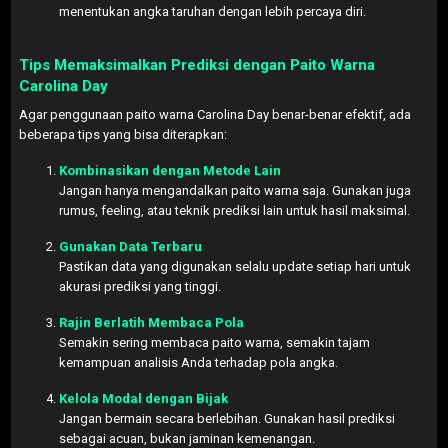
menentukan angka taruhan dengan lebih percaya diri.
Tips Memaksimalkan Prediksi dengan Paito Warna
Carolina Day
Agar penggunaan paito warna Carolina Day benar-benar efektif, ada
beberapa tips yang bisa diterapkan:
Kombinasikan dengan Metode Lain
Jangan hanya mengandalkan paito warna saja. Gunakan juga
rumus, feeling, atau teknik prediksi lain untuk hasil maksimal.
Gunakan Data Terbaru
Pastikan data yang digunakan selalu update setiap hari untuk
akurasi prediksi yang tinggi.
Rajin Berlatih Membaca Pola
Semakin sering membaca paito warna, semakin tajam
kemampuan analisis Anda terhadap pola angka.
Kelola Modal dengan Bijak
Jangan bermain secara berlebihan. Gunakan hasil prediksi
sebagai acuan, bukan jaminan kemenangan.