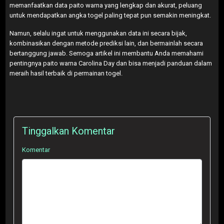
memanfaatkan data paito warna yang lengkap dan akurat, peluang
untuk mendapatkan angka togel paling tepat pun semakin meningkat.
Namun, selalu ingat untuk menggunakan data ini secara bijak,
kombinasikan dengan metode prediksi lain, dan bermainlah secara
bertanggung jawab. Semoga artikel ini membantu Anda memahami
pentingnya paito warna Carolina Day dan bisa menjadi panduan dalam
meraih hasil terbaik di permainan togel.
Tinggalkan Komentar
Komentar