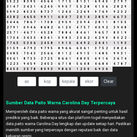
5
5
2
2
4
8
3
9
5
5
4
5
6
4
1
1
7
1
5
6
8
1
3
1
4
6
9
4
0
4
2
7
9
7
7
3
1
4
7
2
3
4
3
1
4
6
2
4
0
4
9
9
0
7
7
5
5
2
8
1
4
1
0
6
6
2
8
2
9
2
5
9
9
2
2
8
5
3
5
8
8
7
3
7
1
1
2
4
0
4
2
2
6
9
6
9
7
6
9
6
9
2
3
2
5
4
3
8
2
1
4
6
5
0
5
9
9
1
1
2
6
0
0
7
7
2
0
1
4
5
2
8
5
9
5
6
6
7
3
1
5
4
4
6
1
7
8
6
7
4
1
7
0
8
8
2
9
5
9
5
2
0
9
4
4
2
8
1
1
2
8
1
5
5
1
2
7
9
1
1
0
9
4
6
1
8
6
8
2
1
6
1
2
0
2
4
7
5
7
3
4
0
9
2
2
3
9
4
8
3
2
5
7
1
8
4
6
7
1
8
4
5
2
8
1
7
8
8
4
3
8
4
6
1
7
9
6
5
7
3
8
0
1
9
1
1
7
0
4
4
3
4
3
3
6
8
3
4
1
5
0
9
8
3
2
2
0
6
2
8
4
2
9
0
9
8
0
2
2
4
7
7
6
5
2
5
3
0
6
6
2
4
5
8
4
1
9
1
0
1
6
4
9
2
2
2
4
4
1
5
1
1
9
3
3
3
1
5
9
5
4
7
9
2
2
9
7
9
5
5
8
9
6
6
3
6
0
6
1
7
3
7
5
2
7
3
8
2
4
6
0
4
8
5
4
7
0
4
3
7
2
5
6
6
3
8
1
1
2
3
4
9
1
5
6
1
4
8
5
4
9
9
3
1
4
4
0
6
1
7
8
7
3
3
6
2
7
2
5
7
8
6
6
1
7
4
8
0
5
5
6
9
1
6
7
3
6
7
4
2
1
2
2
3
5
9
4
5
9
5
2
4
5
3
8
6
7
1
8
9
5
6
4
8
3
4
6
8
4
3
4
7
8
7
6
8
4
5
0
5
3
5
7
8
6
8
0
9
3
3
9
8
6
0
6
1
2
0
0
0
6
9
3
6
9
Clear
Sumber Data Paito Warna Carolina Day Terpercaya
Memperoleh data paito warna yang akurat sangat penting untuk hasil
prediksi yang baik. Beberapa situs dan platform togel menyediakan
data paito warna Carolina Day lengkap dan update setiap hari. Pastikan
memilih sumber yang terpercaya dengan reputasi baik dan data
keluaran resmi.