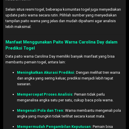
Selain situs resmi togel, beberapa komunitas togel juga menyediakan
update paito warna secara rutin. Pilihlah sumber yang menyediakan
tampilan paito warna yang jelas dan mudah dipahami agar analisis
lebih maksimal.
Manfaat Menggunakan Paito Warna Carolina Day dalam
Prediksi Togel
Data paito warna Carolina Day memiliki banyak manfaat yang bisa
membantu pemain togel, antara lain:
Meningkatkan Akurasi Prediksi:
Dengan melihat tren warna
dan angka yang sering keluar, prediksi menjadi lebih tepat
sasaran.
Mempercepat Proses Analisis:
Pemain tidak perlu
menganalisa angka satu per satu, cukup baca pola warna.
Mengenali Pola dan Tren:
Warna membantu mengenali pola
angka yang mungkin tidak terlihat secara kasat mata.
Mempermudah Pengambilan Keputusan:
Pemain bisa