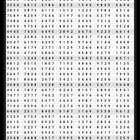
2
3
5
6
2
6
0
1
3
4
3
1
8
6
5
8
5
1
5
6
1
5
4
6
1
9
8
0
5
5
0
6
9
6
6
2
8
3
3
6
3
8
7
3
1
6
1
1
3
4
1
5
1
2
3
1
2
2
3
5
3
9
8
4
3
4
3
1
6
7
7
5
8
9
8
8
2
0
9
9
7
5
4
6
1
3
1
9
7
7
6
1
0
6
6
5
3
7
9
7
5
5
0
6
6
7
4
8
6
5
4
4
5
1
6
0
4
7
2
9
9
6
3
5
8
3
4
4
5
9
7
2
1
6
7
6
2
5
5
1
3
9
9
9
9
9
7
5
4
9
6
4
1
5
6
8
8
0
1
1
6
6
9
6
6
3
1
9
0
9
2
5
2
8
1
4
9
4
5
9
7
4
3
5
8
6
4
9
5
5
2
8
9
2
2
6
6
7
0
7
9
2
2
3
5
6
6
1
4
5
6
4
5
4
9
2
0
8
4
3
5
0
0
2
2
6
7
6
4
1
0
8
5
7
3
7
0
6
4
1
4
0
1
2
3
0
3
4
7
2
6
1
9
9
9
4
2
9
5
5
9
1
0
0
0
9
7
6
4
1
3
1
4
6
1
4
4
0
8
8
8
7
8
6
5
6
1
7
9
7
2
7
7
1
8
5
1
2
9
2
7
2
6
6
3
8
5
2
7
9
1
2
8
3
2
7
0
0
4
4
4
7
2
0
2
5
8
6
3
9
5
3
6
1
7
4
5
8
2
1
9
2
7
9
7
1
7
3
4
7
6
9
1
1
2
1
2
4
0
4
4
2
4
9
4
9
5
3
0
3
1
6
8
2
1
5
5
0
6
6
8
3
7
1
8
8
8
1
2
3
0
5
1
5
6
1
8
0
7
7
7
1
9
3
3
4
8
6
0
6
9
7
2
9
2
0
1
2
5
7
7
2
5
5
1
1
1
4
5
9
5
7
4
2
6
9
1
6
0
6
6
0
4
4
8
4
9
6
9
6
2
1
8
0
8
5
6
0
7
7
7
8
2
4
6
5
2
8
1
9
4
0
6
9
6
5
2
8
4
3
1
9
1
0
1
7
9
9
3
3
2
9
0
1
1
8
6
6
6
3
2
6
7
0
7
3
4
2
1
3
5
6
4
0
4
8
2
0
6
6
1
8
4
2
6
2
0
8
6
5
5
5
8
8
7
0
3
2
8
1
9
9
0
5
5
6
0
6
9
6
3
6
7
1
8
9
0
6
8
5
4
4
1
4
5
7
8
7
2
9
6
0
7
7
5
0
2
4
3
7
8
1
5
7
3
5
8
9
0
9
5
9
4
1
5
7
4
7
7
5
2
7
7
7
5
7
6
5
2
7
7
2
5
7
3
6
4
7
6
4
0
6
7
4
2
1
2
1
6
7
2
6
6
0
6
9
5
7
2
9
5
4
7
7
5
3
6
0
5
5
4
9
8
7
6
3
9
3
9
3
2
1
3
5
8
7
1
9
4
4
0
3
9
6
6
5
1
1
3
4
2
2
7
4
2
9
3
2
8
1
9
9
5
9
5
4
6
4
6
1
6
4
6
0
6
2
5
1
7
8
8
4
5
9
5
0
1
8
7
6
1
1
6
9
6
5
3
3
8
2
9
6
1
2
3
5
2
3
9
3
5
7
5
3
8
6
9
0
7
7
3
4
6
6
3
2
4
9
4
4
0
7
2
8
1
1
7
5
5
1
4
0
1
5
6
1
2
2
3
5
0
9
2
3
5
4
8
5
3
8
1
3
7
4
2
2
8
3
4
7
1
6
2
2
4
8
1
0
9
9
3
2
3
7
1
8
4
3
7
1
0
2
8
8
7
6
2
9
9
9
8
2
4
9
4
5
2
3
6
9
6
0
7
5
3
6
3
5
1
6
0
9
3
0
3
1
9
0
5
5
1
9
9
4
4
6
9
1
7
8
0
0
9
7
7
2
3
6
8
5
4
6
8
8
7
4
9
1
7
8
3
9
9
5
5
8
9
6
6
3
9
4
1
5
6
1
2
5
9
5