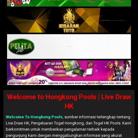
Welcome to Hongkong Pools | Live Draw
HK
Welcome To Hongkong Pools
, sumber informasi terlengkap tentang
Live Draw HK, Pengeluaran Togel Hongkong, dan Togel HK Pools. Kami
berkomitmen untuk memberikan pengalaman terbaik kepada
pengunjung kami dengan menggabungkan informasi yang akurat