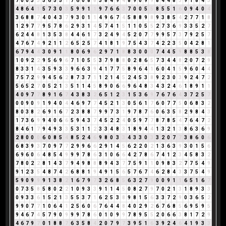
7
0
0
3
3
5
6
5
5
1
7
6
0
8
8
3
8
4
9
4
8
9
0
9
9
8
4
4
8
3
9
1
8
4
3
4
8
6
4
1
5
7
3
0
3
5
9
9
1
1
9
7
6
6
3
7
0
0
5
5
8
5
5
1
6
0
9
4
0
4
3
6
8
8
7
4
0
4
3
7
9
3
0
1
1
4
9
6
7
4
5
8
8
9
8
9
3
8
5
4
2
7
7
1
8
1
2
9
7
7
9
5
7
8
6
2
9
3
1
4
5
7
4
1
5
1
1
0
5
5
2
7
3
6
9
3
3
5
2
7
6
2
4
4
8
1
3
5
3
8
4
4
6
1
7
3
2
4
9
4
5
2
0
7
7
9
9
5
7
3
7
9
2
5
7
4
7
6
7
4
9
2
1
1
2
6
5
2
5
7
4
1
8
1
9
7
5
4
3
7
4
2
2
3
5
0
4
2
8
1
6
7
9
4
4
3
0
9
1
1
8
0
6
9
6
2
9
7
1
8
8
3
0
0
0
7
4
4
5
9
8
8
5
3
8
1
0
9
2
2
9
5
6
9
6
7
1
0
5
5
3
7
9
8
8
0
2
8
6
5
7
3
4
4
8
2
0
7
2
9
8
3
3
1
4
3
5
9
3
3
9
6
6
3
9
4
1
7
7
5
8
9
6
4
1
6
0
4
1
5
9
6
0
4
4
7
5
7
2
9
9
4
5
6
2
8
7
3
7
1
1
2
1
4
5
2
4
5
3
8
9
2
3
0
3
9
2
4
7
2
5
6
5
2
7
0
5
2
1
3
5
1
1
4
5
8
9
0
6
6
9
6
4
8
3
4
3
2
4
6
1
8
9
1
1
4
0
9
7
7
8
9
1
6
7
4
3
8
3
2
6
5
1
2
3
1
5
3
6
9
7
6
7
6
4
3
7
2
5
7
0
0
9
0
9
1
9
4
0
4
4
6
9
7
7
4
5
2
1
3
0
5
6
1
7
6
0
7
7
5
0
6
8
3
2
8
0
3
8
2
6
9
1
6
7
2
3
8
8
7
9
9
7
3
1
9
7
8
7
6
0
6
3
5
8
2
9
8
4
3
1
7
3
6
9
9
4
0
6
6
5
9
4
3
7
4
5
2
2
4
0
5
9
7
7
8
7
8
5
4
7
6
4
7
2
8
4
6
1
7
9
4
9
3
3
5
3
1
1
2
3
3
4
8
3
1
8
9
4
4
1
3
2
1
3
8
6
3
6
9
2
8
0
0
0
6
0
8
5
4
8
5
2
4
6
9
8
0
3
3
4
3
3
0
3
3
2
0
7
7
3
8
6
0
6
6
8
3
9
3
7
0
9
7
7
2
9
9
6
6
2
9
1
4
5
6
2
2
0
2
1
3
6
3
9
3
0
1
5
6
6
9
6
0
6
4
8
5
4
9
9
9
7
8
6
3
1
0
6
6
4
2
7
8
6
7
4
1
2
3
4
5
8
3
2
7
8
0
2
2
8
1
4
3
7
9
4
9
8
8
8
9
4
3
7
7
5
9
1
1
0
9
8
3
2
7
7
5
4
9
9
1
2
3
5
4
8
7
4
2
6
8
8
1
9
4
9
1
5
6
5
7
6
7
4
6
2
8
4
3
3
7
5
4
9
5
9
0
9
9
9
1
3
8
2
1
6
7
9
7
3
2
6
8
5
6
3
2
7
9
0
0
9
1
1
6
5
1
6
7
0
7
3
5
8
5
8
0
2
2
1
0
9
3
3
9
1
1
4
5
0
8
2
7
9
7
0
2
1
3
1
8
9
3
3
0
9
3
3
6
1
5
2
1
3
5
5
3
7
1
6
2
5
3
8
9
8
1
5
6
3
3
7
2
9
0
3
6
5
2
9
9
0
7
7
1
0
6
4
1
2
5
6
0
6
7
6
4
4
8
4
0
2
9
2
6
7
6
8
5
6
9
5
9
5
9
4
6
7
4
5
7
9
0
9
9
9
7
8
6
0
1
0
9
9
7
8
9
5
5
2
0
6
6
3
8
1
7
2
9
4
6
7
9
7
0
1
8
8
7
6
3
5
8
4
2
0
7
9
7
3
9
5
1
6
3
9
2
4
6
4
1
9
3
3