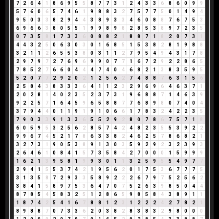
7
2
6
4
1
8
6
9
5
5
8
7
7
3
1
2
4
3
3
6
8
6
0
9
9
5
7
6
0
6
5
7
4
6
1
9
8
8
3
2
7
5
7
7
5
0
1
4
9
4
9
5
0
3
3
8
2
9
4
4
3
8
9
3
3
4
6
0
8
8
7
6
7
5
3
6
9
6
6
3
8
0
5
5
1
9
9
8
9
8
2
8
5
3
8
9
7
2
3
5
0
7
3
5
8
1
7
3
3
6
0
8
8
2
1
8
8
7
1
8
2
0
7
3
1
4
4
3
2
5
0
6
3
0
3
0
1
6
8
5
1
5
3
8
2
8
1
9
8
8
3
2
1
1
2
6
5
5
3
8
0
3
1
1
2
7
9
5
4
9
4
3
1
7
8
2
9
7
9
7
2
7
6
9
6
9
9
0
7
7
1
6
7
2
9
2
2
8
6
5
7
8
5
2
7
6
6
0
4
4
4
7
4
0
4
6
8
2
1
3
8
3
5
9
5
5
2
0
7
7
2
9
2
0
2
1
2
5
6
2
7
4
8
8
7
6
3
1
5
6
2
5
8
4
3
8
3
3
3
6
4
1
1
2
3
2
9
6
9
6
4
6
3
7
1
2
0
2
8
1
4
0
2
3
5
2
3
7
3
1
9
6
8
8
7
1
4
6
3
9
9
2
2
5
7
1
6
4
5
9
6
5
8
8
7
7
6
8
9
8
0
7
4
0
4
3
7
9
4
4
0
1
1
9
1
9
1
0
6
6
1
7
8
3
2
4
2
2
3
5
7
9
0
3
3
9
1
3
3
6
5
5
2
9
2
8
0
7
8
6
7
5
7
1
8
6
0
5
9
5
3
2
5
6
2
8
5
7
4
2
4
8
2
3
5
5
3
9
2
2
9
9
6
7
4
5
2
1
7
8
6
3
3
8
2
4
6
2
5
7
8
6
8
2
1
3
2
7
3
1
9
0
5
3
8
9
1
3
0
3
5
9
2
9
2
3
2
3
9
3
2
6
4
6
1
0
8
4
1
5
7
3
5
8
4
2
7
0
0
0
1
5
9
9
9
1
6
2
1
3
9
5
8
1
9
9
3
0
1
1
3
2
5
9
5
5
4
9
7
7
2
9
4
1
5
5
3
7
4
2
1
9
5
6
2
0
1
7
5
3
6
7
7
7
5
3
1
3
5
8
7
2
9
3
3
5
8
9
2
2
2
6
7
9
7
5
2
5
6
2
3
8
4
1
5
8
9
7
5
3
6
4
7
0
7
5
2
6
3
9
8
5
0
4
4
8
7
8
5
4
5
8
3
2
5
1
2
8
6
5
9
8
5
8
4
3
8
9
1
1
1
8
7
4
2
5
4
1
6
7
8
8
1
2
3
1
2
2
2
4
2
7
8
2
1
8
9
8
8
7
0
7
3
3
6
2
0
3
8
2
8
3
8
3
2
9
8
0
0
0