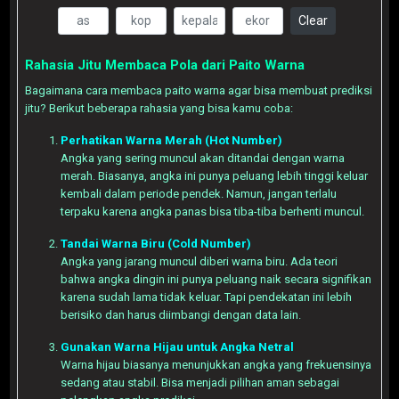
Clear
Rahasia Jitu Membaca Pola dari Paito Warna
Bagaimana cara membaca paito warna agar bisa membuat prediksi
jitu? Berikut beberapa rahasia yang bisa kamu coba:
Perhatikan Warna Merah (Hot Number)
Angka yang sering muncul akan ditandai dengan warna
merah. Biasanya, angka ini punya peluang lebih tinggi keluar
kembali dalam periode pendek. Namun, jangan terlalu
terpaku karena angka panas bisa tiba-tiba berhenti muncul.
Tandai Warna Biru (Cold Number)
Angka yang jarang muncul diberi warna biru. Ada teori
bahwa angka dingin ini punya peluang naik secara signifikan
karena sudah lama tidak keluar. Tapi pendekatan ini lebih
berisiko dan harus diimbangi dengan data lain.
Gunakan Warna Hijau untuk Angka Netral
Warna hijau biasanya menunjukkan angka yang frekuensinya
sedang atau stabil. Bisa menjadi pilihan aman sebagai