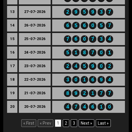
2
9
5
9
3
7
13
27-07-2026
6
5
6
0
5
7
14
26-07-2026
7
6
0
7
3
4
15
25-07-2026
5
1
8
7
0
1
16
24-07-2026
2
4
5
9
0
2
17
23-07-2026
3
0
1
6
9
4
18
22-07-2026
8
9
2
1
7
7
19
21-07-2026
4
7
4
6
1
0
20
20-07-2026
« First
« Prev
1
2
3
Next »
Last »