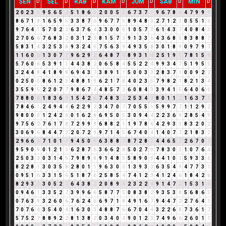
SEN
SEL
RAB
KAM
JUM
SAB
MIN
D
D
D
D
D
D
D
2
0
2
3
5
9
5
6
5
2
5
1
8
6
5
2
0
0
5
5
6
7
3
7
1
9
6
7
8
6
4
7
9
9
9
8
6
7
1
8
1
6
5
9
5
3
3
8
7
6
9
6
7
7
5
8
9
4
8
3
2
7
1
2
3
0
5
5
1
6
9
7
6
4
1
5
7
0
2
2
6
3
7
6
4
3
3
0
0
0
1
0
5
7
3
6
1
4
3
7
4
0
8
4
3
2
7
0
6
6
7
6
8
3
2
0
3
1
2
3
8
1
5
7
3
9
1
3
3
6
4
3
6
8
5
8
3
8
8
7
5
8
3
1
4
3
2
5
3
8
9
3
2
4
6
7
5
6
3
9
4
9
3
5
8
3
0
1
8
9
0
9
7
9
7
1
1
6
0
6
1
3
0
7
7
9
6
2
9
2
6
4
8
7
6
8
9
3
1
4
2
5
1
9
1
7
8
1
5
6
5
7
6
0
6
5
3
9
1
1
4
4
3
8
2
0
6
5
8
4
5
5
2
2
4
9
9
3
4
7
5
1
9
5
5
3
2
4
4
8
4
1
8
9
8
6
9
4
3
7
3
8
9
1
1
5
0
0
3
3
2
8
3
7
1
0
0
9
2
2
0
2
5
0
5
8
6
1
2
3
4
8
8
1
9
6
2
1
7
8
4
0
2
3
5
7
9
8
2
1
8
2
1
3
4
3
5
5
9
5
2
2
0
7
7
9
8
6
7
4
4
8
5
7
3
6
0
8
4
3
3
9
4
1
5
6
4
0
6
6
7
8
8
0
8
1
8
3
6
9
1
5
4
2
6
7
4
8
3
2
2
5
3
4
7
8
0
1
1
2
1
6
3
7
1
7
8
4
6
1
2
4
9
4
4
6
2
2
9
2
3
4
7
0
7
7
0
5
5
1
5
9
9
7
7
1
1
2
9
2
9
8
0
0
0
1
2
4
2
6
0
1
6
2
8
6
9
5
0
5
3
0
9
4
4
2
2
3
6
9
2
8
5
4
9
9
7
5
6
2
7
6
1
7
8
7
2
9
9
9
6
8
8
2
1
1
9
7
8
6
4
2
9
3
3
8
3
2
0
2
3
0
6
9
6
8
4
4
7
2
2
0
7
2
9
9
7
1
4
5
6
7
4
0
4
1
4
0
7
7
2
1
8
3
2
2
9
6
6
3
7
1
0
1
1
9
4
5
0
5
6
3
8
8
7
8
7
2
8
1
4
4
6
5
2
2
6
7
0
7
9
5
9
0
9
0
1
2
1
3
6
2
8
7
6
3
6
6
2
8
5
0
2
7
9
7
8
3
0
3
1
0
7
6
4
2
5
0
3
3
0
3
1
4
5
7
9
8
9
8
9
1
4
8
3
5
8
9
0
9
4
4
1
0
1
5
9
3
3
6
8
2
2
8
1
3
0
3
5
8
2
8
0
1
1
9
6
3
0
3
1
3
9
3
3
6
3
5
4
9
4
7
7
3
1
0
9
5
1
6
3
3
1
5
6
5
1
8
7
6
2
5
8
5
4
7
4
1
2
3
4
1
2
4
6
1
8
4
2
6
8
2
9
3
3
3
0
5
2
7
6
4
3
8
2
2
0
8
9
8
2
3
2
2
4
9
1
4
7
2
1
5
3
1
4
0
9
4
6
1
3
3
5
2
7
3
9
9
6
6
5
8
7
7
5
0
8
3
8
2
9
3
5
3
8
5
6
8
6
5
0
7
6
3
9
3
2
6
0
6
7
6
2
4
6
6
9
7
1
8
4
9
1
6
7
9
4
4
7
2
2
7
6
4
1
7
0
7
6
4
3
5
4
0
4
1
6
3
0
3
4
8
8
7
6
6
7
0
4
4
3
2
2
6
8
7
3
6
1
7
5
7
5
2
7
8
8
9
2
2
8
1
3
8
2
0
3
4
0
4
9
0
1
2
3
7
4
9
6
6
2
6
0
1
1