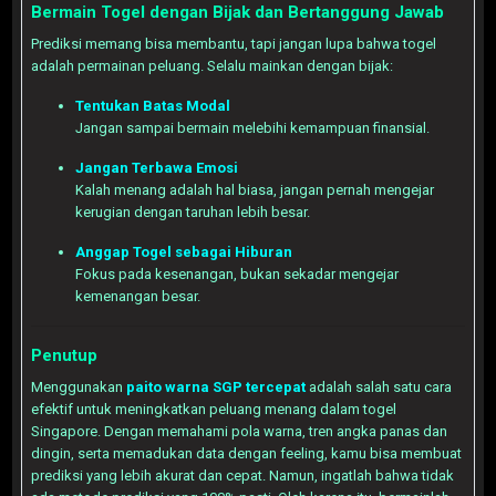
Bermain Togel dengan Bijak dan Bertanggung Jawab
Prediksi memang bisa membantu, tapi jangan lupa bahwa togel
adalah permainan peluang. Selalu mainkan dengan bijak:
Tentukan Batas Modal
Jangan sampai bermain melebihi kemampuan finansial.
Jangan Terbawa Emosi
Kalah menang adalah hal biasa, jangan pernah mengejar
kerugian dengan taruhan lebih besar.
Anggap Togel sebagai Hiburan
Fokus pada kesenangan, bukan sekadar mengejar
kemenangan besar.
Penutup
Menggunakan
paito warna SGP tercepat
adalah salah satu cara
efektif untuk meningkatkan peluang menang dalam togel
Singapore. Dengan memahami pola warna, tren angka panas dan
dingin, serta memadukan data dengan feeling, kamu bisa membuat
prediksi yang lebih akurat dan cepat. Namun, ingatlah bahwa tidak