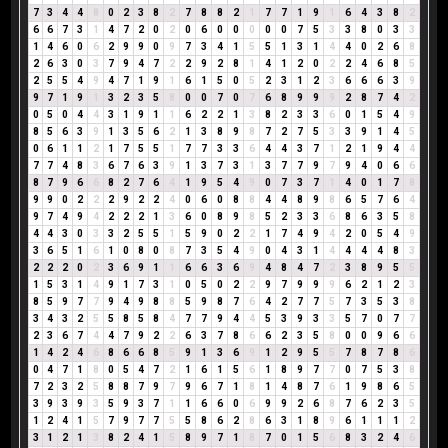
7
3
4
4
8
0
2
3
8
2
7
8
8
2
1
7
7
1
9
1
6
4
3
8
2
6
6
7
3
1
4
7
2
0
2
0
6
0
0
0
0
0
7
5
3
3
8
0
3
3
1
4
6
0
6
2
9
9
0
9
7
3
4
1
5
5
1
3
1
4
4
0
2
6
8
2
6
3
0
3
7
9
4
7
2
2
9
2
8
1
4
1
2
0
2
2
4
6
8
5
2
5
5
4
9
4
7
1
9
1
6
1
5
0
5
2
3
1
2
3
6
6
6
3
9
9
7
1
9
1
3
2
3
5
8
0
0
7
0
7
6
8
9
9
9
2
8
7
4
2
0
5
0
4
4
3
1
9
1
1
6
2
2
1
3
8
2
3
3
6
0
1
5
4
9
8
5
6
3
9
1
3
5
6
2
1
3
8
9
8
7
2
7
5
3
3
9
1
4
5
0
6
1
1
2
1
7
5
5
1
7
7
3
3
6
4
4
3
7
1
2
1
9
4
4
7
7
4
8
3
6
7
6
3
9
1
3
7
3
1
3
7
7
9
7
9
4
0
6
6
8
7
9
6
6
8
2
7
6
4
1
9
5
4
9
0
7
3
7
1
4
0
1
7
8
9
9
0
2
2
2
9
2
2
4
0
6
0
8
8
4
4
8
9
8
6
5
7
6
4
9
7
4
9
4
2
2
2
1
3
6
0
8
9
8
5
2
3
3
6
8
6
3
5
8
4
4
3
0
3
3
2
5
5
1
5
9
0
2
2
1
7
4
9
4
2
0
5
4
9
3
6
5
1
6
1
0
8
0
8
7
3
5
4
9
0
4
3
1
4
4
4
4
8
3
2
2
2
0
2
3
6
9
1
1
6
6
3
6
9
4
8
4
7
2
3
8
9
5
5
1
5
3
1
4
9
1
7
3
1
0
5
0
2
2
9
7
9
9
9
6
2
1
2
3
8
5
9
7
7
9
4
9
8
8
5
9
8
7
6
4
2
7
7
5
7
3
5
3
8
3
4
3
2
5
5
8
5
8
4
7
7
9
4
4
5
3
9
3
3
5
7
0
7
7
2
3
6
7
4
4
7
9
2
2
6
3
7
8
6
6
2
3
5
8
0
0
9
6
6
1
4
2
4
6
8
6
6
8
5
9
1
3
6
9
1
2
9
5
5
7
8
7
8
6
0
4
7
1
8
0
5
4
7
2
1
6
1
5
6
1
8
9
7
7
0
7
5
3
8
7
2
3
2
5
8
8
7
9
7
9
6
7
1
8
1
4
8
7
6
1
9
8
6
5
3
9
3
9
3
5
9
3
7
1
1
6
6
0
6
9
9
2
6
8
7
6
2
3
5
1
2
4
1
5
7
9
7
7
5
5
8
6
2
8
6
3
1
8
9
6
1
1
1
2
3
1
2
1
3
8
2
4
1
5
8
9
7
1
8
7
0
1
5
6
8
3
2
4
6