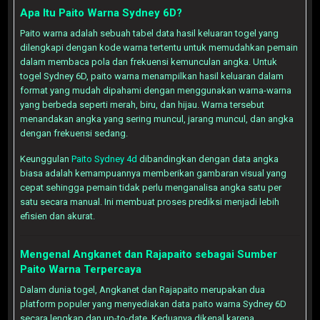
Apa Itu Paito Warna Sydney 6D?
Paito warna adalah sebuah tabel data hasil keluaran togel yang
dilengkapi dengan kode warna tertentu untuk memudahkan pemain
dalam membaca pola dan frekuensi kemunculan angka. Untuk
togel Sydney 6D, paito warna menampilkan hasil keluaran dalam
format yang mudah dipahami dengan menggunakan warna-warna
yang berbeda seperti merah, biru, dan hijau. Warna tersebut
menandakan angka yang sering muncul, jarang muncul, dan angka
dengan frekuensi sedang.
Keunggulan
Paito Sydney 4d
dibandingkan dengan data angka
biasa adalah kemampuannya memberikan gambaran visual yang
cepat sehingga pemain tidak perlu menganalisa angka satu per
satu secara manual. Ini membuat proses prediksi menjadi lebih
efisien dan akurat.
Mengenal Angkanet dan Rajapaito sebagai Sumber
Paito Warna Terpercaya
Dalam dunia togel, Angkanet dan Rajapaito merupakan dua
platform populer yang menyediakan data paito warna Sydney 6D
secara lengkap dan up-to-date. Keduanya dikenal karena