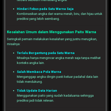
Hindari Fokus pada Satu Warna Saja
Kombinasikan angka dari warna merah, biru, dan hijau untuk
prediksi yang lebih seimbang.
Kesalahan Umum dalam Menggunakan Paito Warna
Seringkali pemain melakukan kesalahan yang justru merugikan,
misalnya:
Terlalu Bergantung pada Satu Warna
Misalnya hanya mengincar angka merah saja tanpa melihat
konteks angka lain.
Salah Membaca Pola Warna
Menganggap angka dingin pasti keluar padahal data lain
tidak mendukung.
Tidak Update Data Harian
Menggunakan paito yang sudah kadaluarsa sehingga
prediksi jadi tidak relevan.