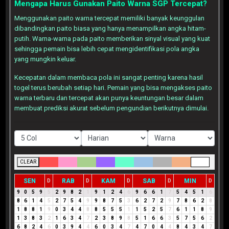
Mengapa Harus Gunakan Paito Warna SGP Tercepat?
Menggunakan paito warna tercepat memiliki banyak keunggulan
dibandingkan paito biasa yang hanya menampilkan angka hitam-
putih. Warna-warna pada paito memberikan sinyal visual yang kuat
sehingga pemain bisa lebih cepat mengidentifikasi pola angka
yang mungkin keluar.
Kecepatan dalam membaca pola ini sangat penting karena hasil
togel terus berubah setiap hari. Pemain yang bisa mengakses paito
warna terbaru dan tercepat akan punya keuntungan besar dalam
membuat prediksi akurat sebelum pengundian berikutnya dimulai.
CLEAR
SEN
RAB
KAM
SAB
MIN
D
D
D
D
D
9
0
5
9
5
2
9
8
2
1
9
1
2
4
6
9
6
6
1
7
5
4
5
1
6
8
6
1
4
5
2
7
5
4
9
9
8
7
5
3
6
2
7
2
9
7
8
6
2
8
1
8
8
1
9
0
3
4
4
8
8
5
5
5
1
1
5
2
5
7
6
1
1
8
9
1
3
8
3
2
1
6
3
4
7
2
3
8
9
8
5
1
6
6
3
5
7
5
6
2
6
8
2
4
6
0
3
9
4
4
6
0
3
4
7
4
7
0
4
4
8
4
3
4
7