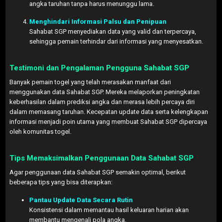
angka taruhan tanpa harus menunggu lama.
Menghindari Informasi Palsu dan Penipuan
Sahabat SGP menyediakan data yang valid dan terpercaya,
sehingga pemain terhindar dari informasi yang menyesatkan.
Testimoni dan Pengalaman Pengguna Sahabat SGP
Banyak pemain togel yang telah merasakan manfaat dari
menggunakan data Sahabat SGP. Mereka melaporkan peningkatan
keberhasilan dalam prediksi angka dan merasa lebih percaya diri
dalam memasang taruhan. Kecepatan update data serta kelengkapan
informasi menjadi poin utama yang membuat Sahabat SGP dipercaya
oleh komunitas togel.
Tips Memaksimalkan Penggunaan Data Sahabat SGP
Agar penggunaan data Sahabat SGP semakin optimal, berikut
beberapa tips yang bisa diterapkan:
Pantau Update Data Secara Rutin
Konsistensi dalam memantau hasil keluaran harian akan
membantu mengenali pola angka.