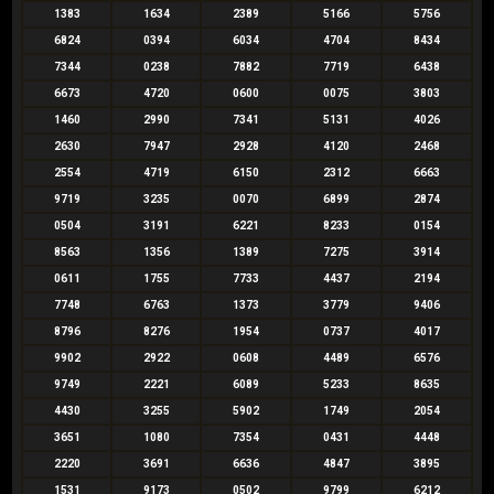
1383
1634
2389
5166
5756
6824
0394
6034
4704
8434
7344
0238
7882
7719
6438
6673
4720
0600
0075
3803
1460
2990
7341
5131
4026
2630
7947
2928
4120
2468
2554
4719
6150
2312
6663
9719
3235
0070
6899
2874
0504
3191
6221
8233
0154
8563
1356
1389
7275
3914
0611
1755
7733
4437
2194
7748
6763
1373
3779
9406
8796
8276
1954
0737
4017
9902
2922
0608
4489
6576
9749
2221
6089
5233
8635
4430
3255
5902
1749
2054
3651
1080
7354
0431
4448
2220
3691
6636
4847
3895
1531
9173
0502
9799
6212