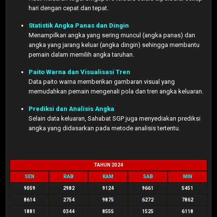
hari dengan cepat dan tepat.
Statistik Angka Panas dan Dingin
Menampilkan angka yang sering muncul (angka panas) dan
angka yang jarang keluar (angka dingin) sehingga membantu
pemain dalam memilih angka taruhan.
Paito Warna dan Visualisasi Tren
Data paito warna memberikan gambaran visual yang
memudahkan pemain mengenali pola dan tren angka keluaran.
Prediksi dan Analisis Angka
Selain data keluaran, Sahabat SGP juga menyediakan prediksi
angka yang didasarkan pada metode analisis tertentu.
TAHUN 2024
SEN
RAB
KAM
SAB
MIN
9059
2982
9124
9661
5451
8614
2754
9875
6272
7862
1881
0344
8555
1525
6118