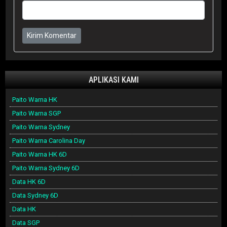
Kirim Komentar
APLIKASI KAMI
Paito Warna HK
Paito Warna SGP
Paito Warna Sydney
Paito Warna Carolina Day
Paito Warna HK 6D
Paito Warna Sydney 6D
Data HK 6D
Data Sydney 6D
Data HK
Data SGP