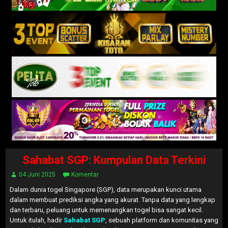
Sahabat SGP: Kumpulan Data Terkini
04 Juni 2025
Komentar
Dalam dunia togel Singapore (SGP), data merupakan kunci utama
dalam membuat prediksi angka yang akurat. Tanpa data yang lengkap
dan terbaru, peluang untuk memenangkan togel bisa sangat kecil.
Untuk itulah, hadir
Sahabat SGP
, sebuah platform dan komunitas yang