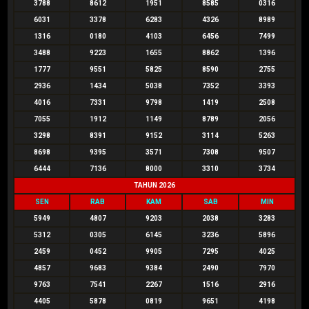
3788
8612
1951
8585
0316
6031
3378
6283
4326
8989
1316
0180
4103
6456
7499
3488
9223
1655
8862
1396
1777
9551
5825
8590
2755
2936
1434
5038
7352
3393
4016
7331
9798
1419
2508
7055
1912
1149
8789
2056
3298
8391
9152
3114
5263
8698
9395
3571
7308
9507
6444
7136
8000
3310
3734
TAHUN 2026
SEN
RAB
KAM
SAB
MIN
5949
4807
9203
2038
3283
5312
0305
6145
3236
5896
2459
0452
9905
7295
4025
4857
9683
9384
2490
7970
9763
7541
2267
1516
2916
4405
5878
0819
9651
4198